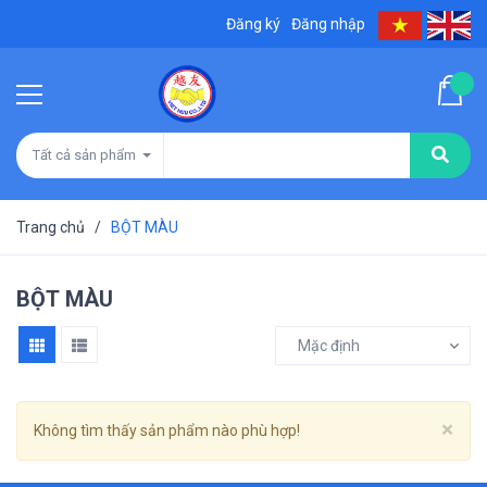
Đăng ký
Đăng nhập
Tất cả sản phẩm
Trang chủ
/
BỘT MÀU
BỘT MÀU
Mặc định
Cl
×
Không tìm thấy sản phẩm nào phù hợp!