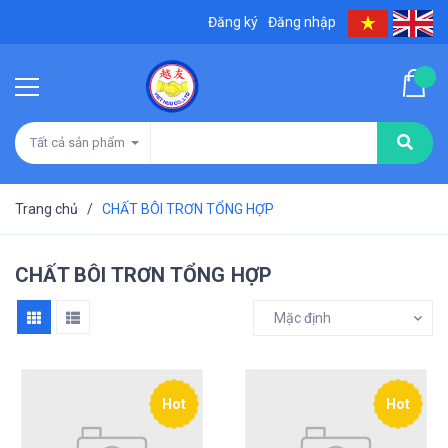
Đăng ký
Đăng nhập
Tất cả sản phẩm
Trang chủ
/
CHẤT BÔI TRƠN TỔNG HỢP
CHẤT BÔI TRƠN TỔNG HỢP
Mặc định
Hot
Hot